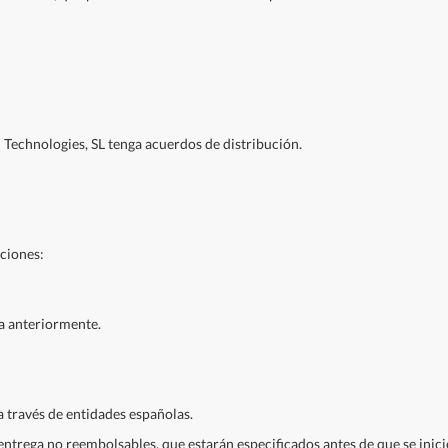
 Technologies, SL tenga acuerdos de distribución.
pciones:
ia anteriormente.
a través de entidades españolas.
entrega no reembolsables, que estarán especificados antes de que se inic