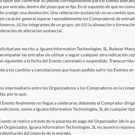
 optar por confirmar su pedido correspondiente para el Evento alterado, 
va por entrada, dentro del plazo que se fije. En el supuesto de que no co
o a exigir una devolución. Una «alteración sustancial» es un cambio que,
con carácter general esperar razonablemente los Compradores de entradas.
loneros; (ii) los integrantes de un grupo; y/o (iii) la alineación o formaci
deración de alteración sustancial.
licitud por escrito a: Iguana Information Technologies, SL, Bulevar Manz
ompañar las entradas sin utilizar y seguir cualquier otra indicación razo
días siguientes a la fecha del Evento cancelado o suspendido. Transcurrido
e a los cambios y cancelaciones que hayan podido sufrir los Eventos en
mo intermediario entre los Organizadores y los Compradores en la compr
as, por lo que:
l Evento finalmente no llegue a celebrarse, debiendo el Comprador dirig
ondiciones, exime a Iguana Information Technologies, SL de cualquier ti
ento se realice a través de la pasarela de pago del Organizador (de lo qu
del Organizador, Iguana Information Technologies, SL no asumirá respons
a devolución del importe de la entrada.