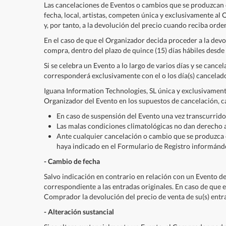
Las cancelaciones de Eventos o cambios que se produzcan 
fecha, local, artistas, competen única y exclusivamente al
y, por tanto, a la devolución del precio cuando reciba ord
En el caso de que el Organizador decida proceder a la dev
compra, dentro del plazo de quince (15) días hábiles desde
Si se celebra un Evento a lo largo de varios días y se cance
corresponderá exclusivamente con el o los día(s) cancelad
Iguana Information Technologies, SL única y exclusivamente
Organizador del Evento en los supuestos de cancelación, c
En caso de suspensión del Evento una vez transcurrido
Las malas condiciones climatológicas no dan derecho a
Ante cualquier cancelación o cambio que se produzca 
haya indicado en el Formulario de Registro informánd
- Cambio de fecha
Salvo indicación en contrario en relación con un Evento de
correspondiente a las entradas originales. En caso de que 
Comprador la devolución del precio de venta de su(s) entrad
- Alteración sustancial