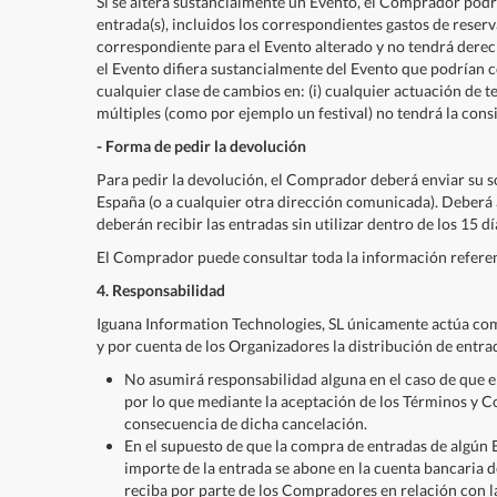
Si se altera sustancialmente un Evento, el Comprador podrá
entrada(s), incluidos los correspondientes gastos de reser
correspondiente para el Evento alterado y no tendrá derech
el Evento difiera sustancialmente del Evento que podrían 
cualquier clase de cambios en: (i) cualquier actuación de te
múltiples (como por ejemplo un festival) no tendrá la consi
- Forma de pedir la devolución
Para pedir la devolución, el Comprador deberá enviar su so
España (o a cualquier otra dirección comunicada). Deberá ac
deberán recibir las entradas sin utilizar dentro de los 15 
El Comprador puede consultar toda la información referent
4. Responsabilidad
Iguana Information Technologies, SL únicamente actúa co
y por cuenta de los Organizadores la distribución de entrad
No asumirá responsabilidad alguna en el caso de que e
por lo que mediante la aceptación de los Términos y C
consecuencia de dicha cancelación.
En el supuesto de que la compra de entradas de algún Ev
importe de la entrada se abone en la cuenta bancaria 
reciba por parte de los Compradores en relación con l