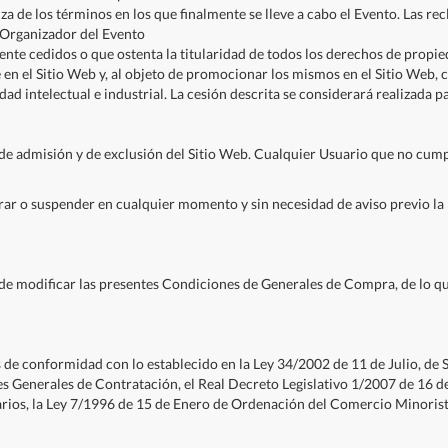
a de los términos en los que finalmente se lleve a cabo el Evento. Las recl
 Organizador del Evento
te cedidos o que ostenta la titularidad de todos los derechos de propied
 en el Sitio Web y, al objeto de promocionar los mismos en el Sitio Web, 
d intelectual e industrial. La cesión descrita se considerará realizada p
 de admisión y de exclusión del Sitio Web. Cualquier Usuario que no cum
rar o suspender en cualquier momento y sin necesidad de aviso previo la 
 de modificar las presentes Condiciones de Generales de Compra, de lo q
e conformidad con lo establecido en la Ley 34/2002 de 11 de Julio, de S
es Generales de Contratación, el Real Decreto Legislativo 1/2007 de 16 
rios, la Ley 7/1996 de 15 de Enero de Ordenación del Comercio Minorista,