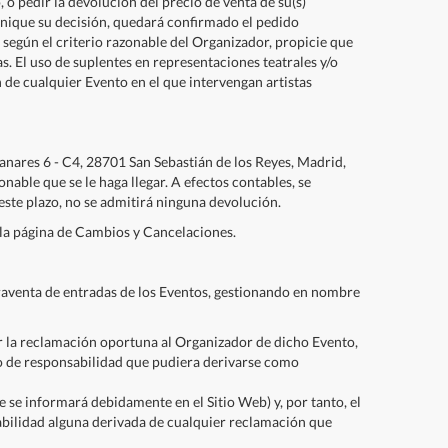
o pedir la devolución del precio de venta de su(s)
munique su decisión, quedará confirmado el pedido
 según el criterio razonable del Organizador, propicie que
 El uso de suplentes en representaciones teatrales y/o
ón de cualquier Evento en el que intervengan artistas
anares 6 - C4, 28701 San Sebastián de los Reyes, Madrid,
nable que se le haga llegar. A efectos contables, se
 este plazo, no se admitirá ninguna devolución.
 la página de Cambios y Cancelaciones.
aventa de entradas de los Eventos, gestionando en nombre
ir la reclamación oportuna al Organizador de dicho Evento,
po de responsabilidad que pudiera derivarse como
e se informará debidamente en el Sitio Web) y, por tanto, el
abilidad alguna derivada de cualquier reclamación que