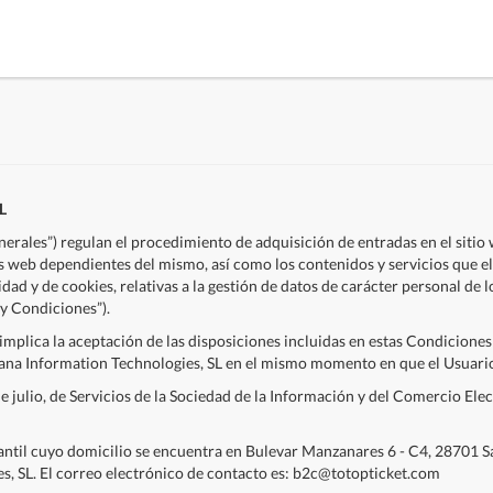
L
erales”) regulan el procedimiento de adquisición de entradas en el siti
s web dependientes del mismo, así como los contenidos y servicios que el 
cidad y de cookies, relativas a la gestión de datos de carácter personal de 
 y Condiciones”).
e implica la aceptación de las disposiciones incluidas en estas Condicio
uana Information Technologies, SL en el mismo momento en que el Usuario
 julio, de Servicios de la Sociedad de la Información y del Comercio Elect
ntil cuyo domicilio se encuentra en Bulevar Manzanares 6 - C4, 28701 Sa
, SL. El correo electrónico de contacto es: b2c@totopticket.com