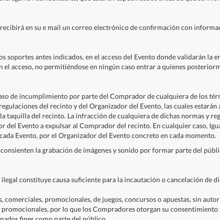
recibirá en su e mail un correo electrónico de confirmación con informac
s soportes antes indicados, en el acceso del Evento donde validarán la en
en el acceso, no permitiéndose en ningún caso entrar a quienes posterior
 caso de incumplimiento por parte del Comprador de cualquiera de los tér
egulaciones del recinto y del Organizador del Evento, las cuales estarán 
la taquilla del recinto. La infracción de cualquiera de dichas normas y r
dor del Evento a expulsar al Comprador del recinto. En cualquier caso, I
 cada Evento, por el Organizador del Evento concreto en cada momento.
 consienten la grabación de imágenes y sonido por formar parte del públ
a ilegal constituye causa suficiente para la incautación o cancelación de 
os, comerciales, promocionales, de juegos, concursos o apuestas, sin autor
/o promocionales, por lo que los Compradores otorgan su consentimiento 
ados fines como parte del público.