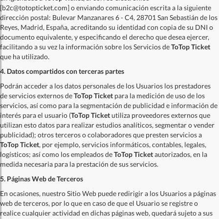
[b2c@totopticket.com] o enviando comunicación escrita a la siguiente
dirección postal: Bulevar Manzanares 6 - C4, 28701 San Sebastián de los
Reyes, Madrid, España, acreditando su identidad con copia de su DNI o
documento equivalente, y especificando el derecho que desea ejercer,
facilitando a su vez la información sobre los Servicios de
ToTop Ticket
que ha utilizado.
4. Datos compartidos con terceras partes
Podrán acceder a los datos personales de los Usuarios los prestadores
de servicios externos de
ToTop Ticket
para la medición de uso de los
servicios, así como para la segmentación de publicidad e información de
interés para el usuario (
ToTop Ticket
utiliza proveedores externos que
utilizan esto datos para realizar estudios analíticos, segmentar o vender
publicidad); otros terceros o colaboradores que presten servicios a
ToTop Ticket
, por ejemplo, servicios informáticos, contables, legales,
logísticos; así como los empleados de
ToTop Ticket
autorizados, en la
medida necesaria para la prestación de sus servicios.
5. Páginas Web de Terceros
En ocasiones, nuestro Sitio Web puede redirigir a los Usuarios a páginas
web de terceros, por lo que en caso de que el Usuario se registre o
realice cualquier actividad en dichas páginas web, quedará sujeto a sus